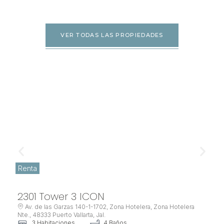
VER TODAS LAS PROPIEDADES
Renta
2301 Tower 3 ICON
Av. de las Garzas 140-1-1702, Zona Hotelera, Zona Hotelera
Nte., 48333 Puerto Vallarta, Jal.
V
3 Habitaciones
4 Baños