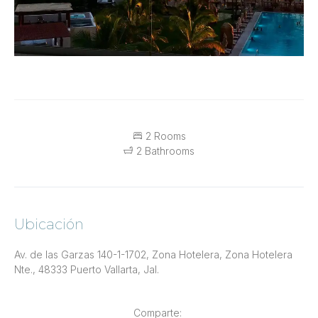
2 Rooms
2 Bathrooms
Ubicación
Av. de las Garzas 140-1-1702, Zona Hotelera, Zona Hotelera
Nte., 48333 Puerto Vallarta, Jal.
Comparte: