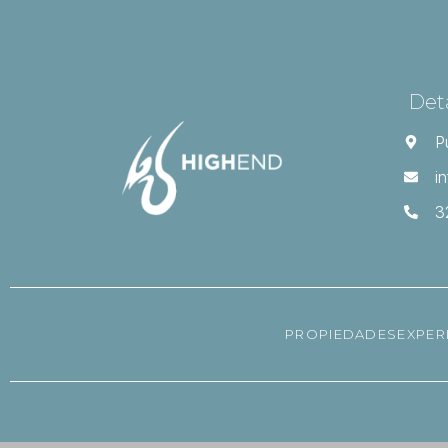
Det
P
i
3
PROPIEDADES
EXPER