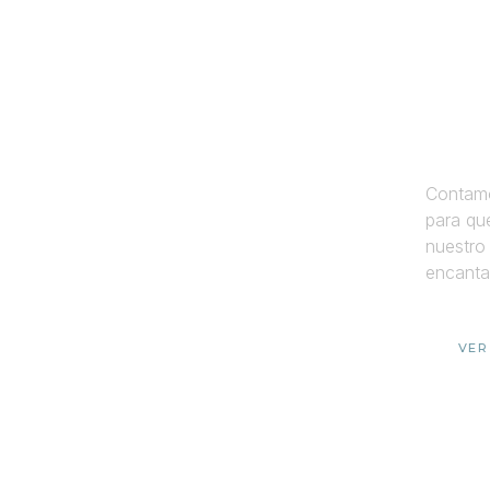
¿Por
Noso
Contamo
para que
nuestro 
encanta
VER