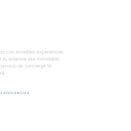
 Qué Reservar Con
tros?
s con increíbles experiencias
 tu estancia sea inolvidable,
servicio de concierge te
rá.
 EXPERIENCIAS